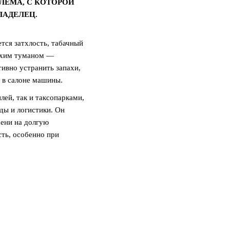
ЛЕМА, С КОТОРОЙ
ЛАДЕЛЕЦ.
тся затхлость, табачный
сухим туманом —
ивно устранить запахи,
 в салоне машины.
ей, так и таксопарками,
ды и логистики. Он
мени на долгую
сть, особенно при