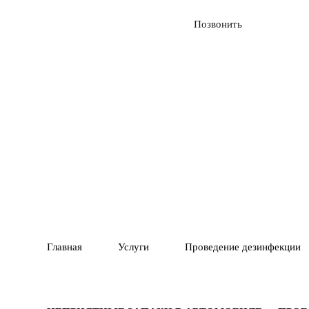
Вызвать службу
Позвонить
01
ГАРАНТИЯ 1 ГОД
ПОЛНОЕ У
02
ВРЕДИТЕЛЕ
Главная
Услуги
Проведение дезинфекции