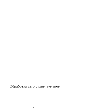
НИЧТОЖЕНИЕ
ИСПОЛЬЗУЕМ СРЕДСТВА
03
Й ИЛИ ВИРУСОВ
БЕЗ ТОКСИЧНЫХ ЗАПАХО
Обработка авто сухим туманом