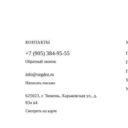
КОНТАКТЫ
+7 (905) 384-95-55
П
Обратный звонок
П
П
info@orgdez.ru
У
Написать письмо
У
625023, г. Тюмень, Харьковская ул., д.
83а к4
Смотреть на карте