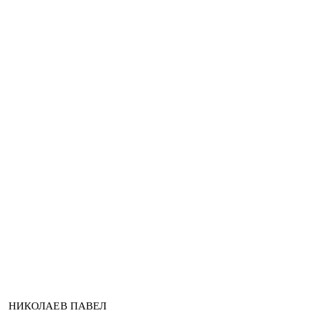
НИЧТОЖЕНИЕ
ИСПОЛЬЗУЕМ СРЕДСТВА
03
Й ИЛИ ВИРУСОВ
БЕЗ ТОКСИЧНЫХ ЗАПАХО
НИКОЛАЕВ ПАВЕЛ