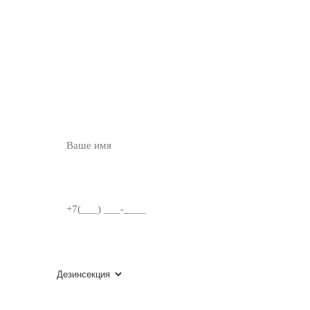
ОСТАВЬТЕ ЗАЯВКУ
НА
БЕСПЛАТНУЮ
КОНСУЛЬТАЦИЮ
ВВЕДИТЕ ИМЯ
НОМЕР ТЕЛЕФОНА
ВЫБЕРИТЕ УСЛУГУ