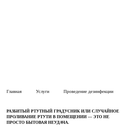
работ и условий объекта.
Вызвать службу
Позвонить
01
02
ПОЛНОЕ УНИЧТ
ГАРАНТИЯ 1 ГОД
ВРЕДИТЕЛЕЙ ИЛ
Главная
Услуги
Проведение дезинфекции
Де
РАЗБИТЫЙ РТУТНЫЙ ГРАДУСНИК ИЛИ СЛУЧАЙНОЕ
ПРОЛИВАНИЕ РТУТИ В ПОМЕЩЕНИИ — ЭТО НЕ
ПРОСТО БЫТОВАЯ НЕУДАЧА.